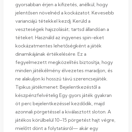
gyorsabban érjen a kifizetés, anélkül, hogy
jelentősen növelnéd a kockázatot. Kevesebb
varianciájú tétekkel kezdj. Kerüld a
veszteségek hajszolását; tartsd állandóan a
téteket. Használd az ingyenes spin-eket
kockázatmentes lehetőségként a játék
dinamikájának értékelésére. Ez a
fegyelmezett megközelítés biztosítja, hogy
minden játékélmény élvezetes maradjon, és
ne alakuljon ki hosszú távú szerencsejáték.
Tipikus játékmenet: Bejelentkezéstől a
készpénzfelvételig Egy gyors játék gyakran
öt perc bejelentkezéssel kezdődik, majd
azonnali pörgetéssel a kiválasztott sloton. A
játékos körülbelül 10–15 pörgetést hajt végre,
mielőtt dönt a folytatásról— akár egy