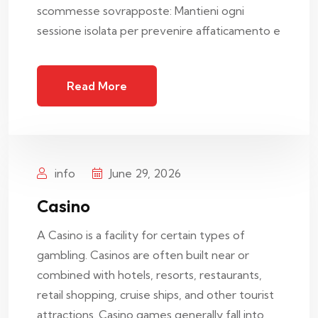
scommesse sovrapposte: Mantieni ogni
sessione isolata per prevenire affaticamento e
Read More
info
June 29, 2026
Casino
A Casino is a facility for certain types of
gambling. Casinos are often built near or
combined with hotels, resorts, restaurants,
retail shopping, cruise ships, and other tourist
attractions. Casino games generally fall into