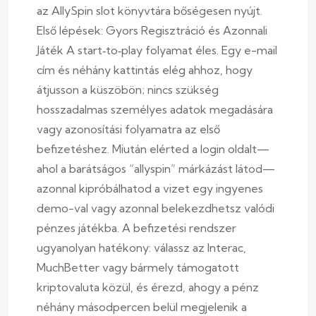
az AllySpin slot könyvtára bőségesen nyújt.
Első lépések: Gyors Regisztráció és Azonnali
Játék A start‑to‑play folyamat éles. Egy e-mail
cím és néhány kattintás elég ahhoz, hogy
átjusson a küszöbön; nincs szükség
hosszadalmas személyes adatok megadására
vagy azonosítási folyamatra az első
befizetéshez. Miután elérted a login oldalt—
ahol a barátságos “allyspin” márkázást látod—
azonnal kipróbálhatod a vizet egy ingyenes
demo-val vagy azonnal belekezdhetsz valódi
pénzes játékba. A befizetési rendszer
ugyanolyan hatékony: válassz az Interac,
MuchBetter vagy bármely támogatott
kriptovaluta közül, és érezd, ahogy a pénz
néhány másodpercen belül megjelenik a