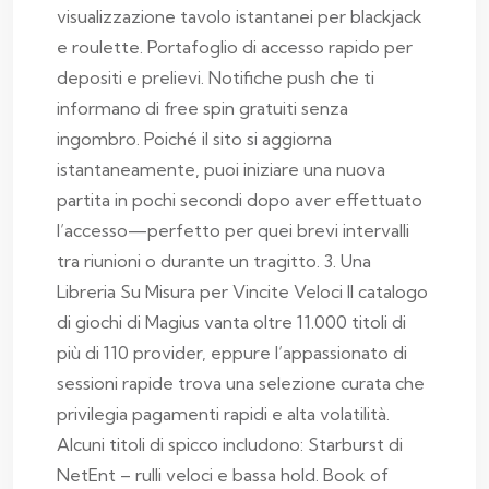
visualizzazione tavolo istantanei per blackjack
e roulette. Portafoglio di accesso rapido per
depositi e prelievi. Notifiche push che ti
informano di free spin gratuiti senza
ingombro. Poiché il sito si aggiorna
istantaneamente, puoi iniziare una nuova
partita in pochi secondi dopo aver effettuato
l’accesso—perfetto per quei brevi intervalli
tra riunioni o durante un tragitto. 3. Una
Libreria Su Misura per Vincite Veloci Il catalogo
di giochi di Magius vanta oltre 11.000 titoli di
più di 110 provider, eppure l’appassionato di
sessioni rapide trova una selezione curata che
privilegia pagamenti rapidi e alta volatilità.
Alcuni titoli di spicco includono: Starburst di
NetEnt – rulli veloci e bassa hold. Book of