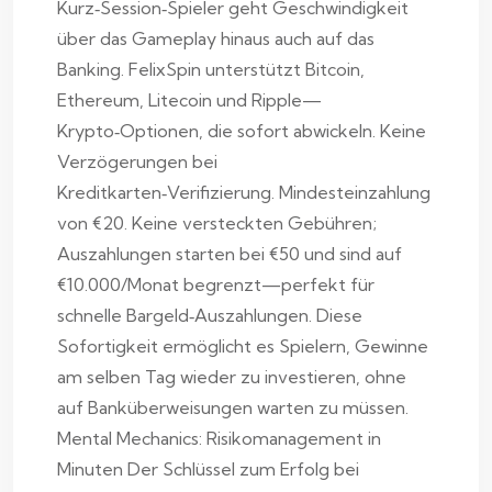
Kurz‑Session‑Spieler geht Geschwindigkeit
über das Gameplay hinaus auch auf das
Banking. FelixSpin unterstützt Bitcoin,
Ethereum, Litecoin und Ripple—
Krypto‑Optionen, die sofort abwickeln. Keine
Verzögerungen bei
Kreditkarten‑Verifizierung. Mindesteinzahlung
von €20. Keine versteckten Gebühren;
Auszahlungen starten bei €50 und sind auf
€10.000/Monat begrenzt—perfekt für
schnelle Bargeld‑Auszahlungen. Diese
Sofortigkeit ermöglicht es Spielern, Gewinne
am selben Tag wieder zu investieren, ohne
auf Banküberweisungen warten zu müssen.
Mental Mechanics: Risikomanagement in
Minuten Der Schlüssel zum Erfolg bei