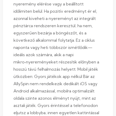
nyeremény elérése vagy a beállított
időlimiten belül. Ha pozitív eredményt ér el,
azonnal kiveheti a nyereményt az integrált
pénztárca rendszeren keresztül; ha nem,
egyszerűen bezárja a böngészőt, és a
következő alkalommal folytatja. Ez a ciklus
naponta vagy heti többször ismétlődik—
ideális azok számára, akik a napi
mikro‑nyereményeket részesítik előnyben a
hosszú távú felhalmozás helyett. Mobil játék
útközben: Gyors játékok app nélkül Bár az
AllySpin nem rendelkezik dedikált iOS vagy
Android alkalmazással, mobilra optimalizált
oldala szinte azonos élményt nyújt, mint az
asztali játék. Gyors érintéssel a telefonodon
eljutsz a lobbyba; innen egyetlen kattintással